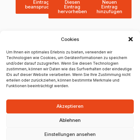
Eintrag
Diesen
Neuen
beanspruchen
Eintrag
Eintrag
hervorheben
hinzufügen
Cookies
Weitere Maler aus Mainz
Um Ihnen ein optimales Erlebnis zu bieten, verwenden wir
Technologien wie Cookies, um Geräteinformationen zu speichern
Herbert Müller Ideen &
und/oder darauf zuzugreifen. Wenn Sie diesen Technologien
Farbe
zustimmen, können wir Daten wie das Surfverhalten oder eindeutige
IDs auf dieser Website verarbeiten. Wenn Sie Ihre Zustimmung nicht
erteilen oder zurückziehen, können bestimmte Merkmale und
Sömmerringstraße 21, 55118 Mainz,
Funktionen beeinträchtigt werden.
Germany
0 Google Bewertungen
Akzeptieren
Ablehnen
Unternehmen anzeigen
Einstellungen ansehen