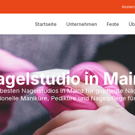
Kosten
Startseite
Unternehmen
Feste
Üb
gelstudio in Ma
besten Nagelstudios in Mainz für gepflegte Näg
ionelle Maniküre, Pediküre und Nagelpflege für 