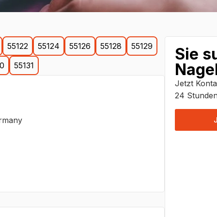
55122
55124
55126
55128
55129
Sie s
Nagel
30
55131
Jetzt Konta
24 Stunden
ermany