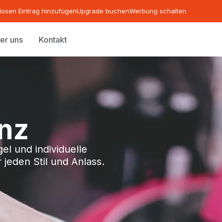
losen Eintrag hinzufügen
Upgrade buchen
Werbung schalten
er uns
Kontakt
inz
el und individuelle
jeden Stil und Anlass.