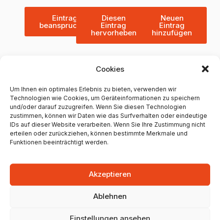
Eintrag
Diesen
Neuen
beanspruchen
Eintrag
Eintrag
hervorheben
hinzufügen
Cookies
Weitere Maler aus Mainz
Um Ihnen ein optimales Erlebnis zu bieten, verwenden wir
Technologien wie Cookies, um Geräteinformationen zu speichern
und/oder darauf zuzugreifen. Wenn Sie diesen Technologien
Herbert Müller Ideen &
zustimmen, können wir Daten wie das Surfverhalten oder eindeutige
Farbe
IDs auf dieser Website verarbeiten. Wenn Sie Ihre Zustimmung nicht
erteilen oder zurückziehen, können bestimmte Merkmale und
Funktionen beeinträchtigt werden.
Sömmerringstraße 21, 55118 Mainz,
Germany
Akzeptieren
0 Google Bewertungen
Ablehnen
Unternehmen anzeigen
Einstellungen ansehen