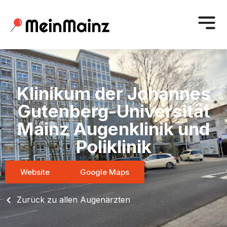
Klinikum der Johannes
Gutenberg-Universität
Mainz Augenklinik und
Poliklinik
Website
Google Maps
Zurück zu allen Augenärzten