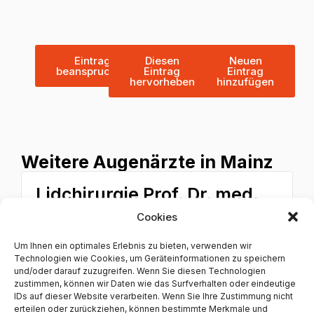
Eintrag
Diesen
Neuen
beanspruchen
Eintrag
Eintrag
hervorheben
hinzufügen
Weitere Augenärzte in Mainz
Lidchirurgie Prof. Dr. med.
Susanne Pitz
Cookies
+49613146187
Um Ihnen ein optimales Erlebnis zu bieten, verwenden wir
Breite Str. 60, 55124 Mainz, Germany
Technologien wie Cookies, um Geräteinformationen zu speichern
und/oder darauf zuzugreifen. Wenn Sie diesen Technologien
7 Google Bewertungen
zustimmen, können wir Daten wie das Surfverhalten oder eindeutige
IDs auf dieser Website verarbeiten. Wenn Sie Ihre Zustimmung nicht
4.4 Sterne
erteilen oder zurückziehen, können bestimmte Merkmale und