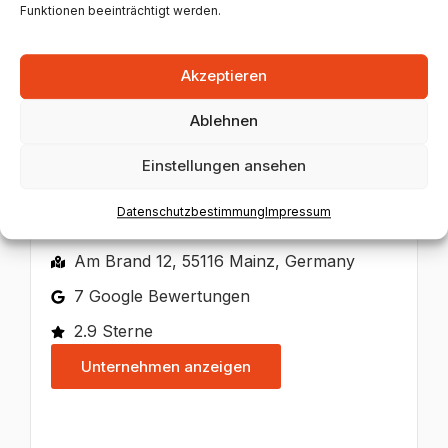
Funktionen beeinträchtigt werden.
Unternehmen anzeigen
Akzeptieren
Ablehnen
Einstellungen ansehen
Dr. med. Markus Müller
Datenschutzbestimmung
Impressum
+496131235122
Am Brand 12, 55116 Mainz, Germany
7 Google Bewertungen
2.9 Sterne
Unternehmen anzeigen