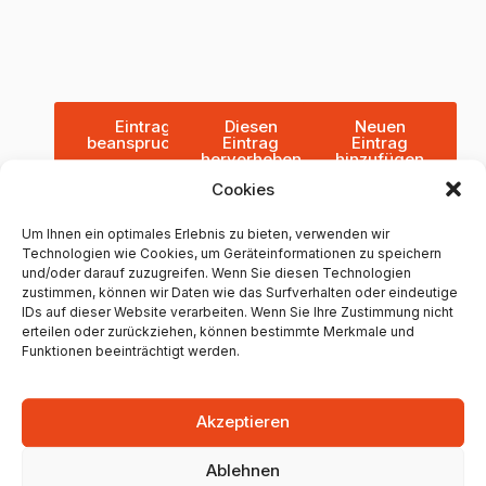
Eintrag
Diesen
Neuen
beanspruchen
Eintrag
Eintrag
hervorheben
hinzufügen
Cookies
Um Ihnen ein optimales Erlebnis zu bieten, verwenden wir
Technologien wie Cookies, um Geräteinformationen zu speichern
und/oder darauf zuzugreifen. Wenn Sie diesen Technologien
Weitere Friseure in Mainz
zustimmen, können wir Daten wie das Surfverhalten oder eindeutige
IDs auf dieser Website verarbeiten. Wenn Sie Ihre Zustimmung nicht
FREYSTIL-FRISEURE
erteilen oder zurückziehen, können bestimmte Merkmale und
Funktionen beeinträchtigt werden.
+49 6131 2111463
Spritzengasse 1, 55116 Mainz, Germany
Akzeptieren
308 Google Bewertungen
Ablehnen
4.8 Sterne