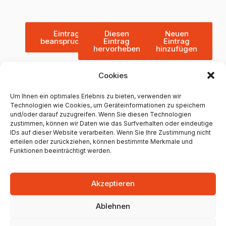
Eintrag
Diesen
Neuen
beanspruchen
Eintrag
Eintrag
hervorheben
hinzufügen
Cookies
Um Ihnen ein optimales Erlebnis zu bieten, verwenden wir
Weitere Friseure in Mainz
Technologien wie Cookies, um Geräteinformationen zu speichern
und/oder darauf zuzugreifen. Wenn Sie diesen Technologien
zustimmen, können wir Daten wie das Surfverhalten oder eindeutige
FREYSTIL-FRISEURE
IDs auf dieser Website verarbeiten. Wenn Sie Ihre Zustimmung nicht
+49 6131 2111463
erteilen oder zurückziehen, können bestimmte Merkmale und
Funktionen beeinträchtigt werden.
Spritzengasse 1, 55116 Mainz, Germany
308 Google Bewertungen
Akzeptieren
4.8 Sterne
Ablehnen
Unternehmen anzeigen