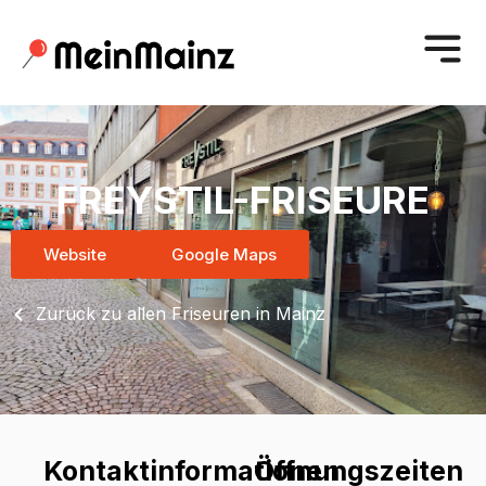
FREYSTIL-FRISEURE
Website
Google Maps
Zurück zu allen Friseuren in Mainz
Kontaktinformationen
Öffnungszeiten