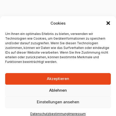
Weitere Yoga Studios in Mainz
Cookies
Andrea Euler − Yoga.
Um Ihnen ein optimales Erlebnis zu bieten, verwenden wir
Technologien wie Cookies, um Geräteinformationen zu speichern
Gesundheit. Coaching
und/oder darauf zuzugreifen. Wenn Sie diesen Technologien
zustimmen, können wir Daten wie das Surfverhalten oder eindeutige
+49 176 83697896
IDs auf dieser Website verarbeiten. Wenn Sie Ihre Zustimmung nicht
erteilen oder zurückziehen, können bestimmte Merkmale und
Funktionen beeinträchtigt werden.
0 Google Bewertungen
Akzeptieren
Unternehmen anzeigen
Ablehnen
Einstellungen ansehen
Kraftladen Mainz
Datenschutzbestimmung
Impressum