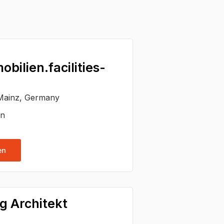
bilien.facilities-
 Mainz, Germany
en
en
g Architekt