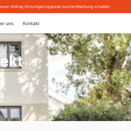
losen Eintrag hinzufügen
Upgrade buchen
Werbung schalten
er uns
Kontakt
tekt