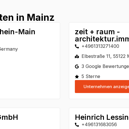
ten in Mainz
Rhein-Main
zeit + raum -
architektur.immo
+4961313271400
 Germany
Elbestraße 11, 55122
3 Google Bewertung
5 Sterne
Unternehmen anzeig
 GmbH
Heinrich Lessin
+496131683056