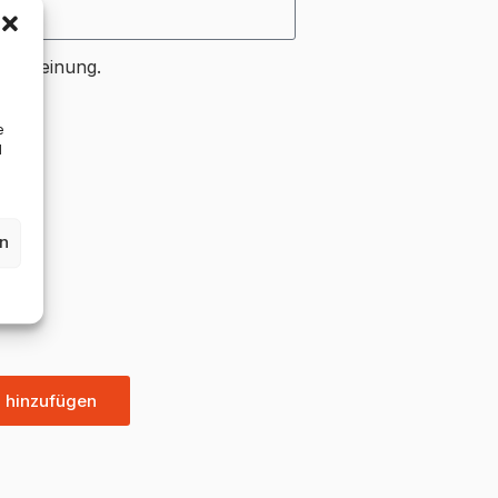
nen Meinung.
e
d
en
g hinzufügen