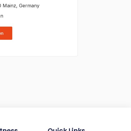
20 Mainz, Germany
en
en
itness
Quick Links