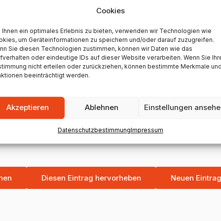
Cookies
meiner persönlichen Erfahrung und entspricht meiner eige
Ihnen ein optimales Erlebnis zu bieten, verwenden wir Technologien wie
kies, um Geräteinformationen zu speichern und/oder darauf zuzugreifen.
nn Sie diesen Technologien zustimmen, können wir Daten wie das
fverhalten oder eindeutige IDs auf dieser Website verarbeiten. Wenn Sie Ihr
stimmung nicht erteilen oder zurückziehen, können bestimmte Merkmale un
ktionen beeinträchtigt werden.
Akzeptieren
Ablehnen
Einstellungen anseh
Datenschutzbestimmung
Impressum
hen
Diesen Eintrag hervorheben
Neuen Eintra