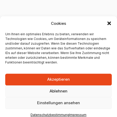
Weitere Klempner in Mainz
Cookies
Bock, Bad- und Heizung
Um Ihnen ein optimales Erlebnis zu bieten, verwenden wir
Technologien wie Cookies, um Geräteinformationen zu speichern
+496136752580
und/oder darauf zuzugreifen. Wenn Sie diesen Technologien
zustimmen, können wir Daten wie das Surfverhalten oder eindeutige
Anemonenweg 13, 55129 Mainz, Germany
IDs auf dieser Website verarbeiten. Wenn Sie Ihre Zustimmung nicht
erteilen oder zurückziehen, können bestimmte Merkmale und
0 Google Bewertungen
Funktionen beeinträchtigt werden.
Unternehmen anzeigen
Akzeptieren
Ablehnen
Einstellungen ansehen
Stefan Müller
Datenschutzbestimmung
Impressum