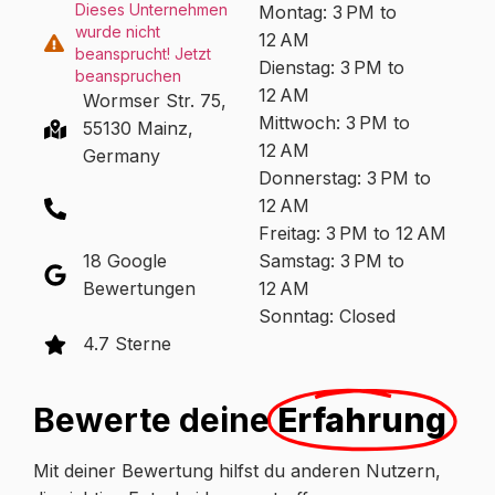
Dieses Unternehmen
Montag: 3 PM to
wurde nicht
12 AM
beansprucht! Jetzt
Dienstag: 3 PM to
beanspruchen
12 AM
Wormser Str. 75,
Mittwoch: 3 PM to
55130 Mainz,
12 AM
Germany
Donnerstag: 3 PM to
12 AM
Freitag: 3 PM to 12 AM
18 Google
Samstag: 3 PM to
Bewertungen
12 AM
Sonntag: Closed
4.7 Sterne
Bewerte deine
Erfahrung
Mit deiner Bewertung hilfst du anderen Nutzern,