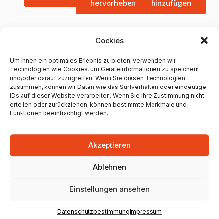
hervorheben
hinzufügen
Cookies
Weitere Bars in Mainz
Um Ihnen ein optimales Erlebnis zu bieten, verwenden wir
Technologien wie Cookies, um Geräteinformationen zu speichern
und/oder darauf zuzugreifen. Wenn Sie diesen Technologien
Lui’s Treff
zustimmen, können wir Daten wie das Surfverhalten oder eindeutige
IDs auf dieser Website verarbeiten. Wenn Sie Ihre Zustimmung nicht
erteilen oder zurückziehen, können bestimmte Merkmale und
Leibnizstraße 55, 55118 Mainz, Germany
Funktionen beeinträchtigt werden.
14 Google Bewertungen
4.1 Sterne
Akzeptieren
Unternehmen anzeigen
Ablehnen
Einstellungen ansehen
Datenschutzbestimmung
Impressum