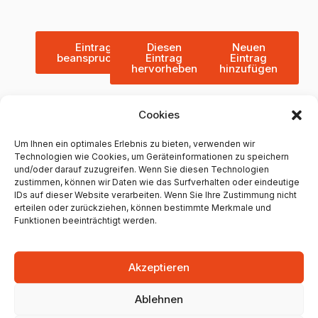
Eintrag
Diesen
Neuen
beanspruchen
Eintrag
Eintrag
hervorheben
hinzufügen
Cookies
Um Ihnen ein optimales Erlebnis zu bieten, verwenden wir
Weitere Thai Massagen in
Technologien wie Cookies, um Geräteinformationen zu speichern
Mainz
und/oder darauf zuzugreifen. Wenn Sie diesen Technologien
zustimmen, können wir Daten wie das Surfverhalten oder eindeutige
Dokmai Thaimassage
IDs auf dieser Website verarbeiten. Wenn Sie Ihre Zustimmung nicht
erteilen oder zurückziehen, können bestimmte Merkmale und
+49613145069
Funktionen beeinträchtigt werden.
Butterbergreul 3, 55124 Mainz, Germany
0 Google Bewertungen
Akzeptieren
Ablehnen
Unternehmen anzeigen