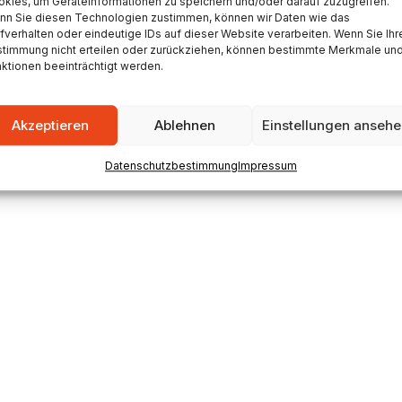
kies, um Geräteinformationen zu speichern und/oder darauf zuzugreifen.
nn Sie diesen Technologien zustimmen, können wir Daten wie das
fverhalten oder eindeutige IDs auf dieser Website verarbeiten. Wenn Sie Ihr
stimmung nicht erteilen oder zurückziehen, können bestimmte Merkmale un
ktionen beeinträchtigt werden.
6 All Rights Reserved.
Impressum
Datenschutzbesti
Akzeptieren
Ablehnen
Einstellungen anseh
Datenschutzbestimmung
Impressum