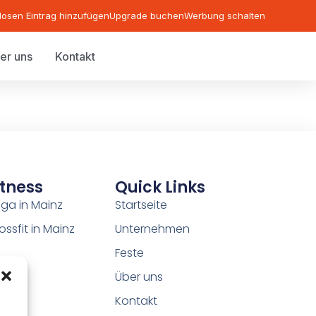
losen Eintrag hinzufügen
Upgrade buchen
Werbung schalten
er uns
Kontakt
itness
Quick Links
ga in Mainz
Startseite
ossfit in Mainz
Unternehmen
Feste
Über uns
Kontakt